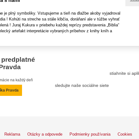
ia s nami
e je plný symboliky. Vstupujeme a tieň na dlažbe akoby vyjadroval
dia ! Kohúti na streche sa stále klbčia, doráňaní ale v túžbe vyhrať
olená ! Juraj Kukura v priebehu každej reprízy predstavenia „Biblia“
lecký artefakt interpretácie vybraných príbehov z knihy kníh a
 predplatné
Pravda
stiahnite si ap
ormácie na každý deň
sledujte naše sociálne siete
íka Pravda
Reklama
Otázky a odpovede
Podmienky používania
Cookies