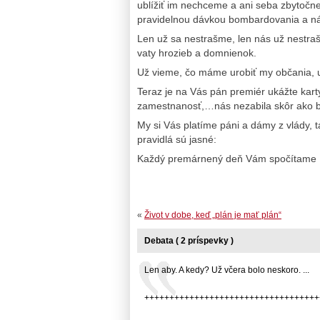
ublížiť im nechceme a ani seba zbytočn
pravidelnou dávkou bombardovania a nále
Len už sa nestrašme, len nás už nestraš
vaty hrozieb a domnienok.
Už vieme, čo máme urobiť my občania, urč
Teraz je na Vás pán premiér ukážte kart
zamestnanosť,…nás nezabila skôr ako b
My si Vás platíme páni a dámy z vlády, t
pravidlá sú jasné:
Každý premárnený deň Vám spočítame !
«
Život v dobe, keď „plán je mať plán“
Debata ( 2 príspevky )
Len aby. A kedy? Už včera bolo neskoro. ...
+++++++++++++++++++++++++++++++++++++