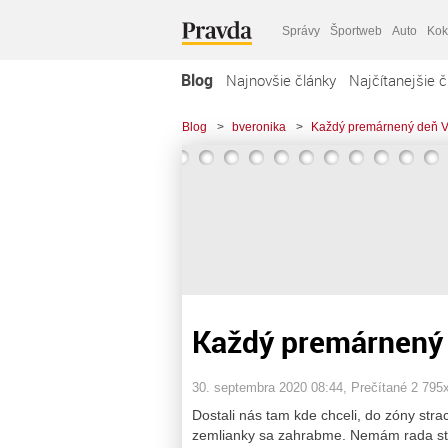
Správy
Športweb
Auto
Kok
Blog
Najnovšie články
Najčítanejšie č
Blog
>
bveronika
>
Každý premárnený deň Vá
Každý premárnený 
30. septembra 2020 08:44
, Prečítané 2 795
Dostali nás tam kde chceli, do zóny stra
zemlianky sa zahrabme. Nemám rada stat