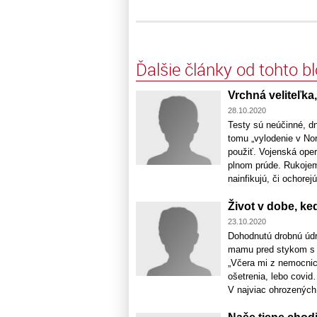
Ďalšie články od tohto b
Vrchná veliteľka, 
28.10.2020
Testy sú neúčinné, dn
tomu „vylodenie v No
použiť. Vojenská ope
plnom prúde. Rukojemn
nainfikujú, či ochorejú 
Život v dobe, ke
23.10.2020
Dohodnutú drobnú údr
mamu pred stykom s m
„Včera mi z nemocni
ošetrenia, lebo covid
V najviac ohrozených 