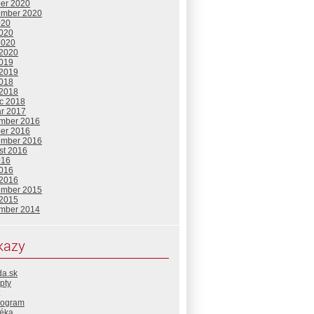
ber 2020
ember 2020
020
2020
2020
 2020
2019
 2019
2018
 2018
c 2018
ár 2017
mber 2016
ber 2016
ember 2016
st 2016
016
2016
 2016
ember 2015
 2015
mber 2014
kazy
da.sk
pty
rogram
téka