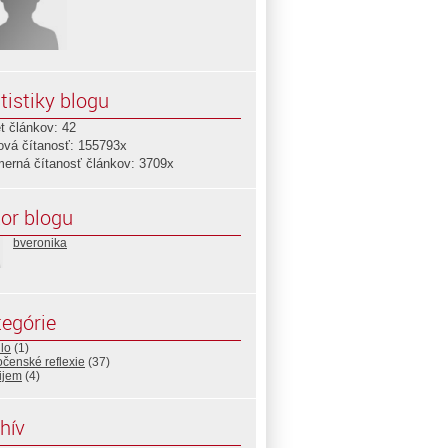
tistiky blogu
t článkov: 42
ová čítanosť: 155793x
merná čítanosť článkov: 3709x
or blogu
bveronika
egórie
lo
(1)
čenské reflexie
(37)
ijem
(4)
hív