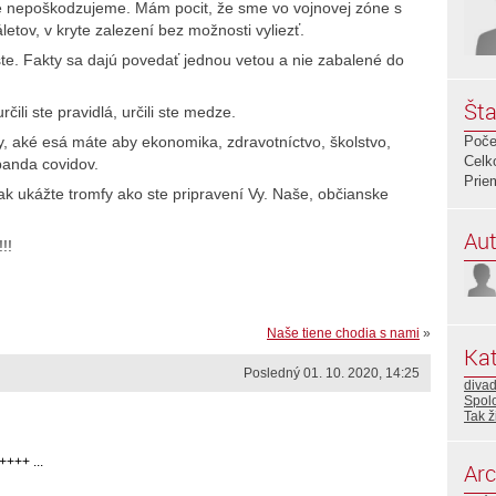
e nepoškodzujeme. Mám pocit, že sme vo vojnovej zóne s
tov, v kryte zalezení bez možnosti vyliezť.
te. Fakty sa dajú povedať jednou vetou a nie zabalené do
Šta
ili ste pravidlá, určili ste medze.
y, aké esá máte aby ekonomika, zdravotníctvo, školstvo,
Poče
Celk
anda covidov.
Prie
ak ukážte tromfy ako ste pripravení Vy. Naše, občianske
Aut
!!
Naše tiene chodia s nami
»
Kat
Posledný 01. 10. 2020, 14:25
divad
Spolo
Tak ž
++ ...
Arc