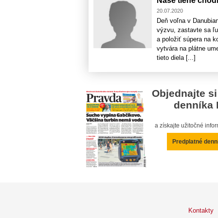
Naše tiene chod
20.07.2020
Deň voľna v Danubian
výzvu, zastavte sa ľu
a položiť súpera na k
vytvára na plátne ume
tieto diela [...]
Objednajte si
denníka 
a získajte užitočné inf
Predplatné denn
Kontakty