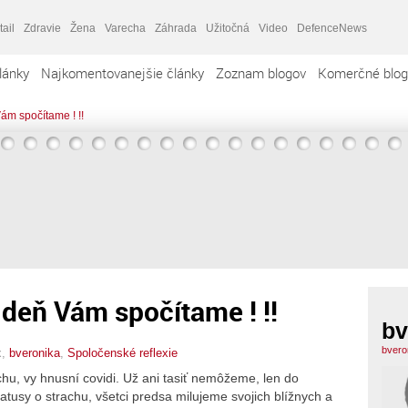
tail
Zdravie
Žena
Varecha
Záhrada
Užitočná
Video
DefenceNews
lánky
Najkomentovanejšie články
Zoznam blogov
Komerčné blog
m spočítame ! !!
deň Vám spočítame ! !!
bv
bvero
x,
bveronika
,
Spoločenské reflexie
chu, vy hnusní covidi. Už ani tasiť nemôžeme, len do
usy o strachu, všetci predsa milujeme svojich blížnych a