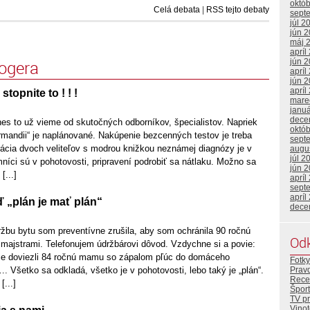
októ
Celá debata
|
RSS tejto debaty
sept
júl 2
jún 
máj 
apríl
jún 
logera
apríl
jún 
apríl
stopnite to ! ! !
mare
janu
dece
es to už vieme od skutočných odborníkov, špecialistov. Napriek
októ
rmandii“ je naplánované. Nakúpenie bezcenných testov je treba
sept
rácia dvoch veliteľov s modrou knižkou neznámej diagnózy je v
augu
júl 2
íci sú v pohotovosti, pripravení podrobiť sa nátlaku. Možno sa
jún 
[...]
apríl
sept
apríl
ď „plán je mať plán“
dece
žbu bytu som preventívne zrušila, aby som ochránila 90 ročnú
Od
ajstrami. Telefonujem údržbárovi dôvod. Vzdychne si a povie:
ce doviezli 84 ročnú mamu so zápalom pľúc do domáceho
Fotky
Prav
…. Všetko sa odkladá, všetko je v pohotovosti, lebo taký je „plán“.
Rece
[...]
Šport
TV p
Vino