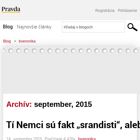
Registrácia
Prihlásenie
Blog
Najnovšie články
Najčítanejšie články
Blog
>
bveronika
Najkomentovanejšie články
Zoznam blogov
Komerčné blogy
Archív:
september, 2015
Tí Nemci sú fakt „srandisti“, aleb
14. septembra 2015, Prečítané 4 476x,
bveronika