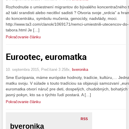
Rozhodnutie o umiestnení migrantov do bývalého koncentračného t
až takí srandisti alebo necitliví sadisti ? Otvoria svoje „srdcia“ a 
do koncentráku, symbolu mučenia, genocídy, nadvlády, moci.
http://www.ta3.com/clanok/1069171/nemci-umiestnili-utecencov-do
tabora.html Je […]
Pokračovanie článku
Eurootec, euromatka
10. septembra 2015, Prečítané 3 258x,
bveronika
Sme Európania, máme európske hodnoty, tradície, kultúru,… Jedna z
matku svoju. V súlade s touto tradíciou sa objavujú samozvaní „eur
euromatka otvorí náruč pre deti, dospelých, chudobných, bohatých
jasný pokyn, kto sa o týchto ľudí postará. A […]
Pokračovanie článku
RSS
bveronika