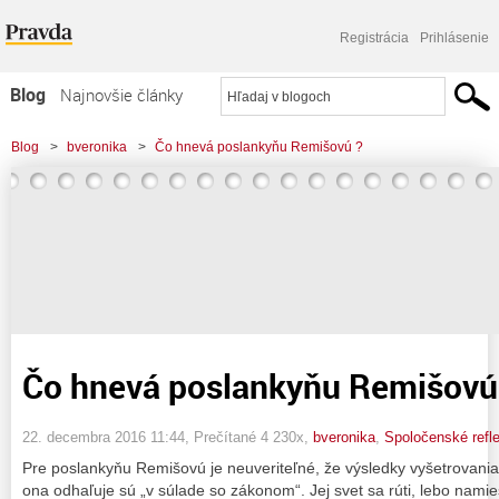
Registrácia
Prihlásenie
Blog
Najnovšie články
Najčítanejšie články
Blog
>
bveronika
>
Čo hnevá poslankyňu Remišovú ?
Najkomentovanejšie články
Zoznam blogov
Komerčné blogy
Čo hnevá poslankyňu Remišovú
22. decembra 2016 11:44
, Prečítané 4 230x,
bveronika
,
Spoločenské refle
Pre poslankyňu Remišovú je neuveriteľné, že výsledky vyšetrovania „p
ona odhaľuje sú „v súlade so zákonom“. Jej svet sa rúti, lebo namie