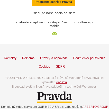
Predplatné denníka Pravda
sledujte naše sociálne siete
stiahnite si aplikáciu a čítajte Pravdu pohodlne aj v
mobile
Kontakty
Reklama
Otázky a odpovede
Podmienky používania
Cookies
GDPR
© OUR MEDIA SR a. s. 2026. Autorské práva sú vyhradené a vykonáva ich
vydavateľ,
viac info
.
Blogovací systém Blog.Pravda.sk beží na technológií Wordpress.
Kompletný video servis pre OUR MEDIA SR a.s. zabezpečuje
ARBERTO GROUP