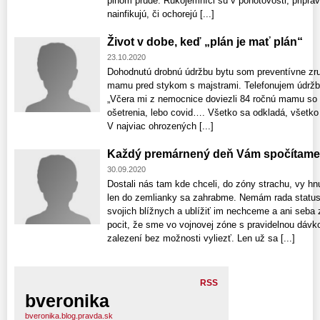
plnom prúde. Rukojemníci sú v pohotovosti, pripra
nainfikujú, či ochorejú [...]
Život v dobe, keď „plán je mať plán“
23.10.2020
Dohodnutú drobnú údržbu bytu som preventívne zru
mamu pred stykom s majstrami. Telefonujem údržbá
„Včera mi z nemocnice doviezli 84 ročnú mamu s
ošetrenia, lebo covid…. Všetko sa odkladá, všetko j
V najviac ohrozených [...]
Každý premárnený deň Vám spočítame !
30.09.2020
Dostali nás tam kde chceli, do zóny strachu, vy hn
len do zemlianky sa zahrabme. Nemám rada statusy
svojich blížnych a ublížiť im nechceme a ani se
pocit, že sme vo vojnovej zóne s pravidelnou dávk
zalezení bez možnosti vyliezť. Len už sa [...]
RSS
bveronika
bveronika.blog.pravda.sk