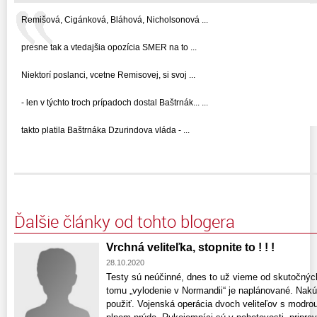
Remišová, Cigánková, Bláhová, Nicholsonová ...
presne tak a vtedajšia opozícia SMER na to ...
Niektorí poslanci, vcetne Remisovej, si svoj ...
- len v týchto troch prípadoch dostal Baštrnák... ...
takto platila Baštrnáka Dzurindova vláda - ...
Ďalšie články od tohto blogera
Vrchná veliteľka, stopnite to ! ! !
28.10.2020
Testy sú neúčinné, dnes to už vieme od skutočných
tomu „vylodenie v Normandii“ je naplánované. Nakú
použiť. Vojenská operácia dvoch veliteľov s modro