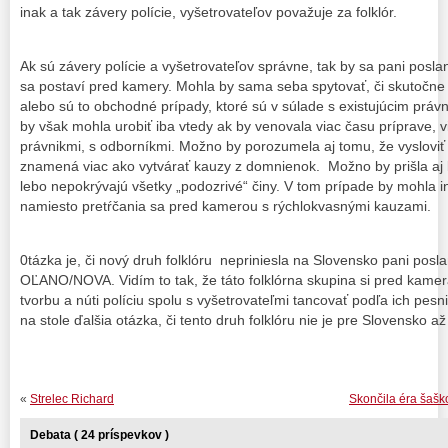
inak a tak závery polície, vyšetrovateľov považuje za folklór.
Ak sú závery polície a vyšetrovateľov správne, tak by sa pani posl
sa postaví pred kamery. Mohla by sama seba spytovať, či skutočne je
alebo sú to obchodné prípady, ktoré sú v súlade s existujúcim práv
by však mohla urobiť iba vtedy ak by venovala viac času príprave, 
právnikmi, s odborníkmi. Možno by porozumela aj tomu, že vyslovi
znamená viac ako vytvárať kauzy z domnienok. Možno by prišla aj 
lebo nepokrývajú všetky „podozrivé“ činy. V tom prípade by mohla i
namiesto pretŕčania sa pred kamerou s rýchlokvasnými kauzami.
0tázka je, či nový druh folklóru nepriniesla na Slovensko pani posl
OĽANO/NOVA. Vidím to tak, že táto folklórna skupina si pred kamer
tvorbu a núti políciu spolu s vyšetrovateľmi tancovať podľa ich pesni
na stole ďalšia otázka, či tento druh folklóru nie je pre Slovensko až 
«
Strelec Richard
Skončila éra šašk
Debata ( 24 príspevkov )