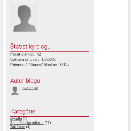
Štatistiky blogu
Počet článkov: 42
Celková čítanosť: 156002x
Priemerná čítanosť článkov: 3714x
Autor blogu
bveronika
Kategórie
divadlo
(1)
Spoločenské reflexie
(37)
Tak žijem
(4)