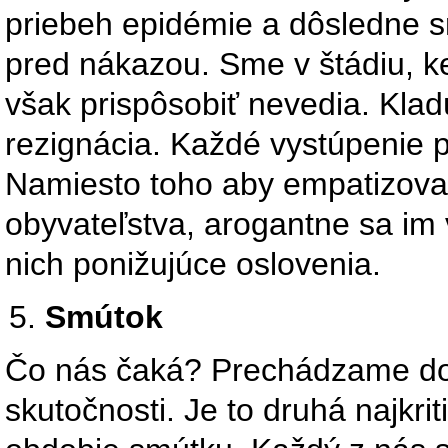
priebeh epidémie a dôsledne s
pred nákazou. Sme v štádiu, k
však prispôsobiť nevedia. Kladú
rezignácia. Každé vystúpenie p
Namiesto toho aby empatizoval
obyvateľstva, arogantne sa im
nich ponižujúce oslovenia.
Smútok
Čo nás čaká? Prechádzame do 
skutočnosti. Je to druhá najkri