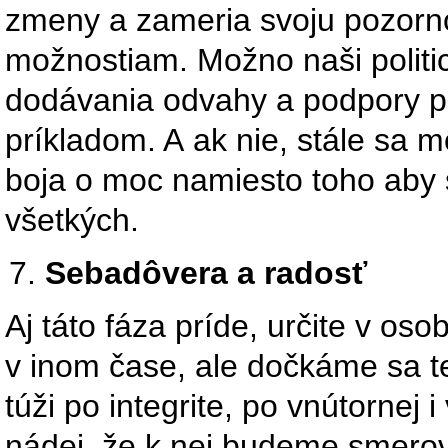
zmeny a zameria svoju pozorno
možnostiam. Možno naši politic
dodávania odvahy a podpory p
príkladom. A ak nie, stále sa 
boja o moc namiesto toho aby sa
všetkých.
Sebadôvera a radosť
Aj táto fáza príde, určite v o
v inom čase, ale dočkáme sa te
túži po integrite, po vnútornej 
nádej, že k nej budeme smerov