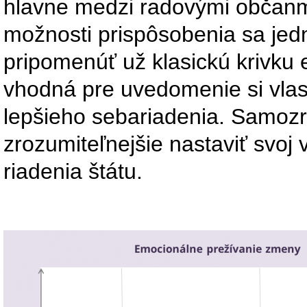
hlavne medzi radovými občanmi
možnosti prispôsobenia sa jedn
pripomenúť už klasickú krivku
vhodná pre uvedomenie si vlas
lepšieho sebariadenia. Samoz
zrozumiteľnejšie nastaviť svoj 
riadenia štátu.