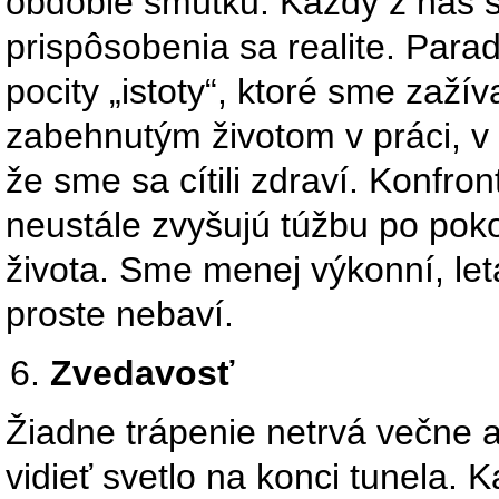
obdobie smútku. Každý z nás 
prispôsobenia sa realite. Par
pocity „istoty“, ktoré sme zaží
zabehnutým životom v práci, v r
že sme sa cítili zdraví. Konfro
neustále zvyšujú túžbu po poko
života. Sme menej výkonní, let
proste nebaví.
Zvedavosť
Žiadne trápenie netrvá večne 
vidieť svetlo na konci tunela. 