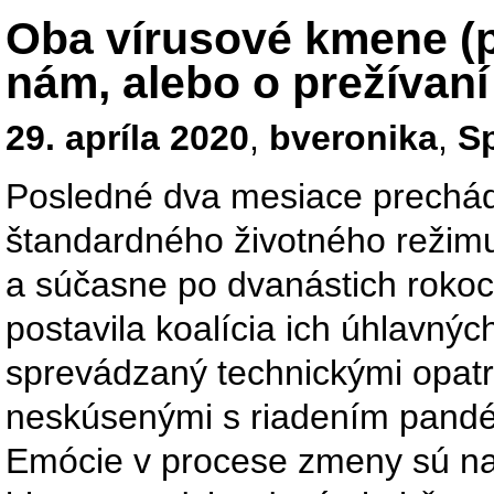
Oba vírusové kmene (pol
nám, alebo o prežívan
29. apríla 2020
,
bveronika
,
Sp
Posledné dva mesiace prech
štandardného životného režimu
a súčasne po dvanástich rokoc
postavila koalícia ich úhlavnýc
sprevádzaný technickými opatr
neskúsenými s riadením pandém
Emócie v procese zmeny sú nap